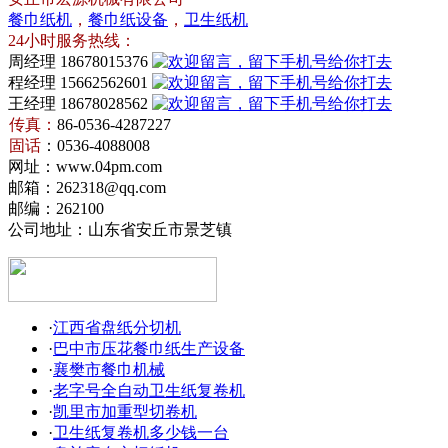
餐巾纸机
，
餐巾纸设备
，
卫生纸机
24小时服务热线：
周经理 18678015376
程经理 15662562601
王经理 18678028562
传真：
86-0536-4287227
卫
固话
：0536-4088008
生
餐
网址：www.04pm.com
纸
巾
邮箱：262318@qq.com
机
纸
邮编：262100
设
公司地址：山东省安丘市景芝镇
·
江西省盘纸分切机
·
巴中市压花餐巾纸生产设备
·
襄樊市餐巾机械
·
老字号全自动卫生纸复卷机
·
凯里市加重型切卷机
·
卫生纸复卷机多少钱一台