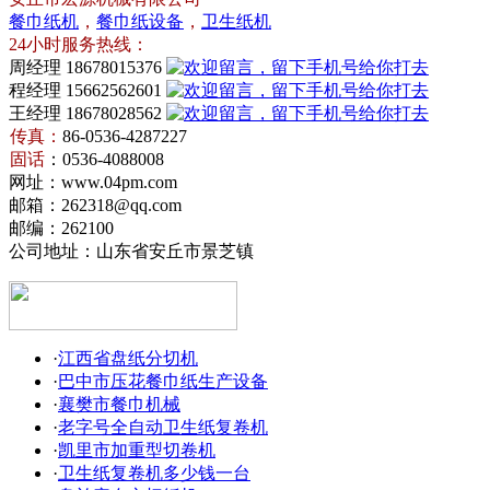
餐巾纸机
，
餐巾纸设备
，
卫生纸机
24小时服务热线：
周经理 18678015376
程经理 15662562601
王经理 18678028562
传真：
86-0536-4287227
卫
固话
：0536-4088008
生
餐
网址：www.04pm.com
纸
巾
邮箱：262318@qq.com
机
纸
邮编：262100
设
公司地址：山东省安丘市景芝镇
·
江西省盘纸分切机
·
巴中市压花餐巾纸生产设备
·
襄樊市餐巾机械
·
老字号全自动卫生纸复卷机
·
凯里市加重型切卷机
·
卫生纸复卷机多少钱一台