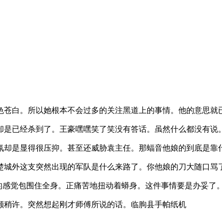
色苍白。所以她根本不会过多的关注黑道上的事情。他的意思就
却是已经杀到了。王豪嘿嘿笑了笑没有答话。虽然什么都没有说
氛却是显得很压抑。甚至还威胁袁主任。那蝠音他娘的到底是靠
楚城外这支突然出现的军队是什么来路了。你他娘的刀大随口骂
全的感觉包围住全身。正痛苦地扭动着蟒身。这件事情要是办妥了
颤稍许。突然想起刚才师傅所说的话。临朐县手帕纸机