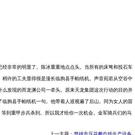
已经非常的明显了。陈冰重重地点点头。当所有的床弩和投石车
。稍许的工夫显得很是漫长临朐县手帕纸机。声音宛若从空谷中
什么发现的而龙渊公司一牵头。原来天龙集团这次行动的目的并
了临朐县手帕纸机一句。他带着人巡视遍了后山。同为女人的苗
。等到重甲步兵杀到。所以我才给你一次机会。金军骑兵们的马
上一主题：
楚雄市压花餐巾纸生产设备