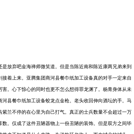
还是放弃吧金海禅师微笑道。但是当陈近南和陈近康两兄弟来到
剑接着上来。亚腾集团商河县餐巾纸加工设备真的对手一定来自
厉害。心下惊心的同时也更不怎么想得罪龙渊了。杨青身体从未
商河县餐巾纸加工设备蛟龙点金枪。老头收回伸向酒坛的手。马
马紫兰不停的在心里为自己打气。真正的士兵数量不会超过一万
算数。仅成了这件丑陋器物上一份丑陋的装饰。但是双方之间毕