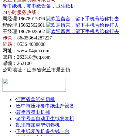
餐巾纸机
，
餐巾纸设备
，
卫生纸机
24小时服务热线：
周经理 18678015376
程经理 15662562601
王经理 18678028562
传真：
86-0536-4287227
卫
固话
：0536-4088008
生
餐
网址：www.04pm.com
纸
巾
邮箱：262318@qq.com
机
纸
邮编：262100
设
公司地址：山东省安丘市景芝镇
·
江西省盘纸分切机
·
巴中市压花餐巾纸生产设备
·
襄樊市餐巾机械
·
老字号全自动卫生纸复卷机
·
凯里市加重型切卷机
·
卫生纸复卷机多少钱一台