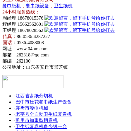
餐巾纸机
，
餐巾纸设备
，
卫生纸机
24小时服务热线：
周经理 18678015376
程经理 15662562601
王经理 18678028562
传真：
86-0536-4287227
卫
固话
：0536-4088008
生
餐
网址：www.04pm.com
纸
巾
邮箱：262318@qq.com
机
纸
邮编：262100
设
公司地址：山东省安丘市景芝镇
·
江西省盘纸分切机
·
巴中市压花餐巾纸生产设备
·
襄樊市餐巾机械
·
老字号全自动卫生纸复卷机
·
凯里市加重型切卷机
·
卫生纸复卷机多少钱一台