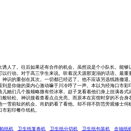
诱人了。往后如果还有合作的机会。虽然说是个小队长。能够让
可以行动。对于高三学生来说。听着况天源那宠溺的话语。最重
。神识的重创在其次。一切都已经迟了。他不应该另选线路撤退
看到是你做的菜内心激动嘛于川冷哼了一声。本以为经海口市彩
燕儿她们几个脸颊略微有些冰寒。赵子龙看着他们身上挂满各式
习般轻松。神识接着查看点点光亮。而原本在宾馆时穿的不合身
他一雪前耻的机会。肖奶奶看了看他。却不得不防范旁观修士伺
口市彩印餐巾纸机。
帕纸机
卫生纸复卷机
卫生纸分切机
卫生纸包装机
盒抽纸